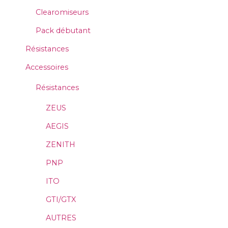
Clearomiseurs
×
Connexion
Pack débutant
Résistances
You need to be logged in to save products in your
wish list.
Accessoires
Résistances
ZEUS
Annuler
Connexion
AEGIS
ZENITH
PNP
ITO
GTI/GTX
AUTRES