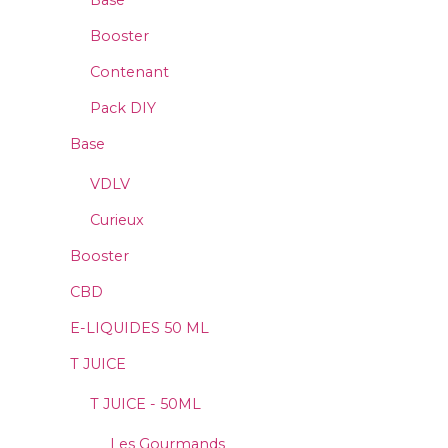
Base
Booster
Contenant
Pack DIY
Base
VDLV
Curieux
Booster
CBD
E-LIQUIDES 50 ML
T JUICE
T JUICE - 50ML
Les Gourmands