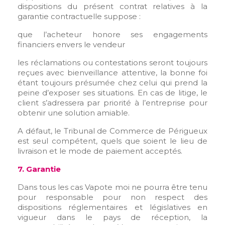
dispositions du présent contrat relatives à la
You need to be logged in to save products in your
garantie contractuelle suppose :
wish list.
que l’acheteur honore ses engagements
financiers envers le vendeur
les réclamations ou contestations seront toujours
Annuler
Connexion
reçues avec bienveillance attentive, la bonne foi
étant toujours présumée chez celui qui prend la
peine d’exposer ses situations. En cas de litige, le
client s’adressera par priorité à l’entreprise pour
obtenir une solution amiable.
A défaut, le Tribunal de Commerce de Périgueux
est seul compétent, quels que soient le lieu de
livraison et le mode de paiement acceptés.
7. Garantie
Dans tous les cas Vapote moi ne pourra être tenu
pour responsable pour non respect des
dispositions réglementaires et législatives en
vigueur dans le pays de réception, la