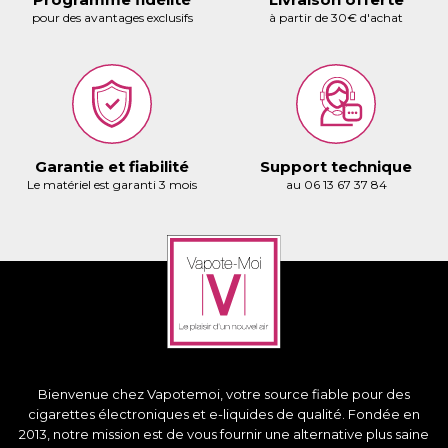
pour des avantages exclusifs
à partir de 30€ d'achat
×
Connexion
Garantie et fiabilité
Support technique
Le matériel est garanti 3 mois
au 06 13 67 37 84
You need to be logged in to save products in your
wish list.
Annuler
Connexion
Bienvenue chez Vapotemoi, votre source fiable pour des
cigarettes électroniques et e-liquides de qualité. Fondée en
2013, notre mission est de vous fournir une alternative plus saine