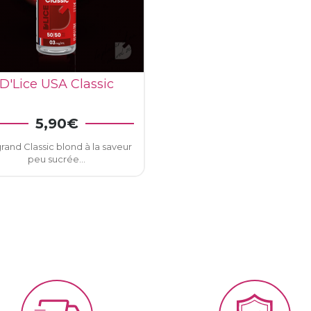
Annuler
Connexion
D'Lice USA Classic
VOIR LE DÉTAIL
5,90€
rand Classic blond à la saveur
peu sucrée...