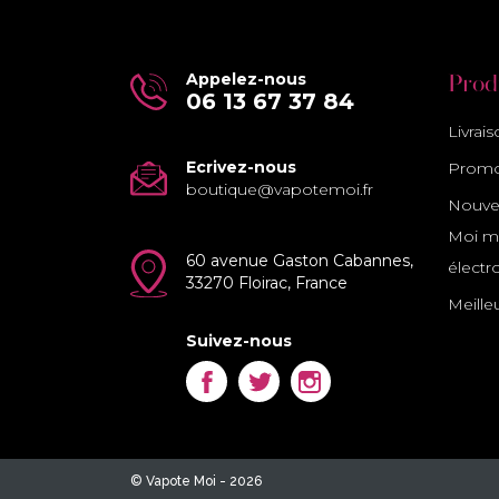
Appelez-nous
Prod
06 13 67 37 84
Livrai
Ecrivez-nous
Promo
boutique@vapotemoi.fr
Nouvea
Moi ma
60 avenue Gaston Cabannes,
électr
33270 Floirac, France
Meille
Suivez-nous
Facebook
Twitter
Instagram
© Vapote Moi - 2026