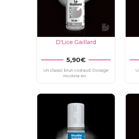
D'Lice Gaillard
5,90€
AJOUTER AU PANIER
Un classic brun costaud. Dosage
U
nicotine en...
C
Yo