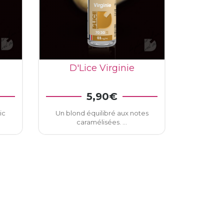
D'Lice Virginie
5,90€
R
AJOUTER AU PANIER
ic
Un blond équilibré aux notes
caramélisées. ...
×