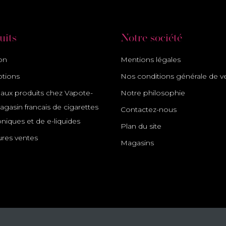
uits
Notre société
son
Mentions légales
tions
Nos conditions générale de v
ux produits chez Vapote-
Notre philosophie
gasin francais de cigarettes
Contactez-nous
oniques et de e-liquides
Plan du site
ures ventes
Magasins