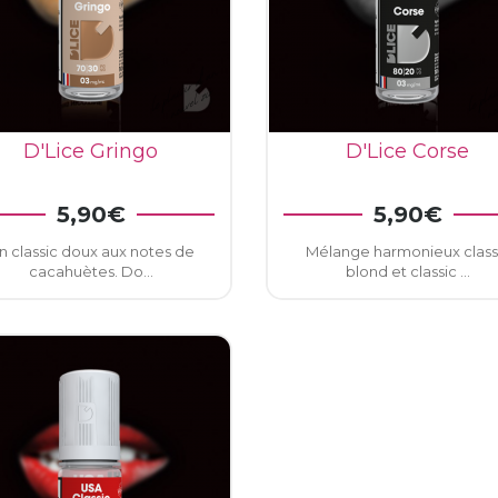
D'Lice Gringo
D'Lice Corse
VOIR LE DÉTAIL
5,90€
5,90€
AJOUTER AU PANIE
n classic doux aux notes de
Mélange harmonieux class
cacahuètes. Do...
blond et classic ...
onnexion
u need to be logged in to save products in your wish list.