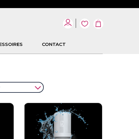
ESSOIRES
CONTACT

r