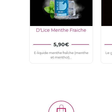
D'Lice Menthe Fraiche
5,90€
AJOUTER AU PANIER
E-liquide menthe fraîche (menthe
Le g
et menthol)...