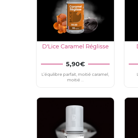
D'Lice Caramel Réglisse
VOIR LE DÉTAIL
5,90€
L’équilibre parfait, moitié caramel,
moitié ...