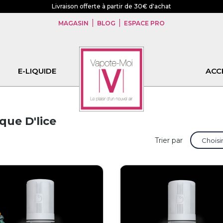
Livraison offerte à partir de 30€ d'achat
|
|
MAGASIN
BLOG
ESPACE PRO
E-LIQUIDE
CBD
ACC
que D'lice
Trier par
Choisi