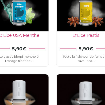
D'Lice USA Menthe
D'Lice Pastis
5,90€
5,90€
AJOUTER AU PANIER
AJOUTER AU PANIE
Le classic blond mentholé.
Toute la fraîcheur de l'anis et
Dosage nicotine ...
saveur ca...