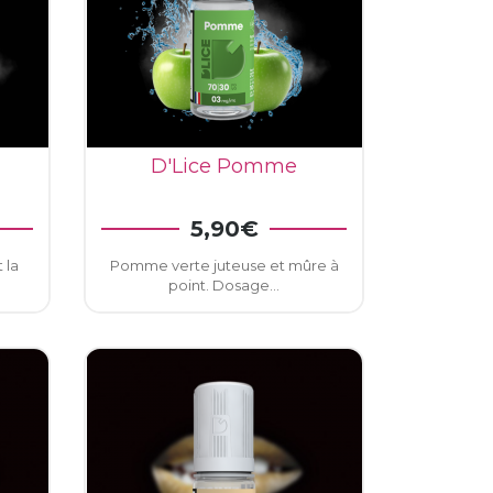
D'Lice Pomme
VOIR LE DÉTAIL
5,90€
R
 la
Pomme verte juteuse et mûre à
point. Dosage...