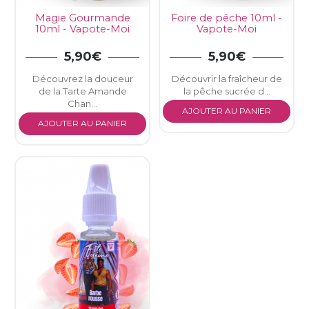
Magie Gourmande
Foire de pêche 10ml -
10ml - Vapote-Moi
Vapote-Moi
5,90€
5,90€
Découvrez la douceur
Découvrir la fraîcheur de
×
Connexion
de la Tarte Amande
la pêche sucrée d...
Chan...
AJOUTER AU PANIER
AJOUTER AU PANIER
You need to be logged in to save products in your
wish list.
Annuler
Connexion