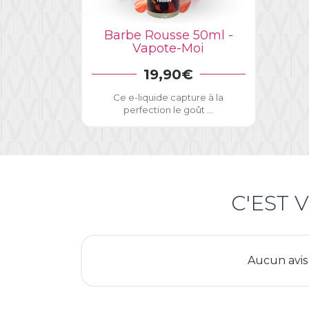
Barbe Rousse 50ml -
Vapote-Moi
19,90€
AJOUTER AU PANIER
Ce e-liquide capture à la
perfection le goût ...
C
C'EST 
Yo
Aucun avis