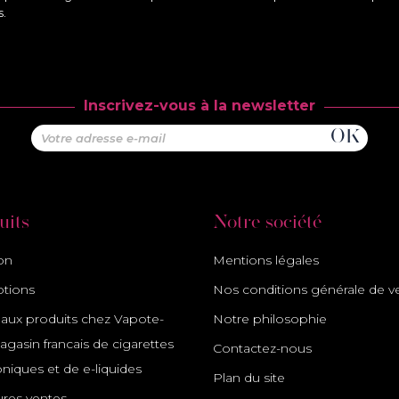
s.
Inscrivez-vous à la newsletter
uits
Notre société
son
Mentions légales
tions
Nos conditions générale de v
ux produits chez Vapote-
Notre philosophie
gasin francais de cigarettes
Contactez-nous
oniques et de e-liquides
Plan du site
ures ventes