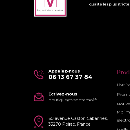
qualité les plus stricte
Appelez-nous
Prod
06 13 67 37 84
Livrai
Ecrivez-nous
Promo
boutique@vapotemoi.fr
Nouvea
Moi ma
60 avenue Gaston Cabannes,
électr
33270 Floirac, France
Meille