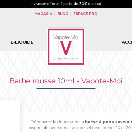
Livraison offerte à partir de 30€ d'achat
|
|
MAGASIN
BLOG
ESPACE PRO
E-LIQUIDE
CBD
ACC
Barbe rousse 10ml - Vapote-Moi
Découvrez la douceur de la
barbe à papa saveur 
disponible avec deux taux de sel de nicotine : 10 et 2