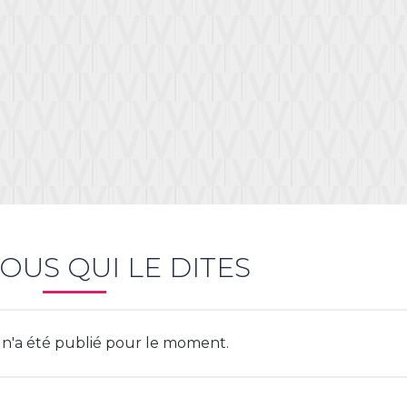
onnexion
VOUS QUI LE DITES
u need to be logged in to save products in your wish list.
 n'a été publié pour le moment.
Annuler
Connexion