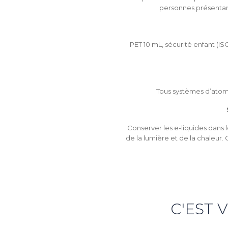
personnes présentan
C
PET 10 mL, sécurité enfant (I
Yo
Tous systèmes d’atom
Conserver les e-liquides dans l
de la lumière et de la chaleur. 
C'EST 