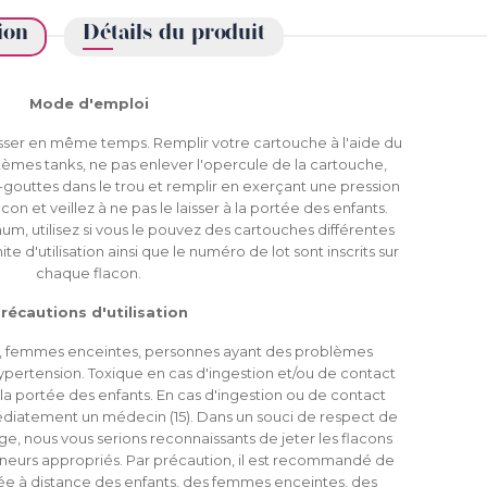
ion
Détails du produit
Mode d'emploi
sser en même temps. Remplir votre cartouche à l'aide du
èmes tanks, ne pas enlever l'opercule de la cartouche,
gouttes dans le trou et remplir en exerçant une pression
acon et veillez à ne pas le laisser à la portée des enfants.
m, utilisez si vous le pouvez des cartouches différentes
e d'utilisation ainsi que le numéro de lot sont inscrits sur
chaque flacon.
récautions d'utilisation
rs, femmes enceintes, personnes ayant des problèmes
'hypertension. Toxique en cas d'ingestion et/ou de contact
 la portée des enfants. En cas d'ingestion ou de contact
diatement un médecin (15). Dans un souci de respect de
e, nous vous serions reconnaissants de jeter les flacons
eneurs appropriés. Par précaution, il est recommandé de
e à distance des enfants, des femmes enceintes, des