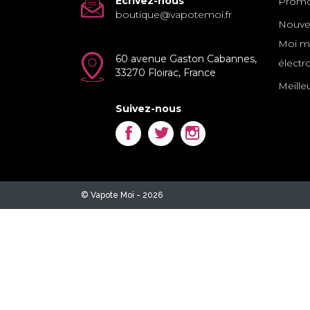
Ecrivez-nous
Promo
boutique@vapotemoi.fr
Nouvea
Moi ma
60 avenue Gaston Cabannes,
électr
33270 Floirac, France
Meille
Suivez-nous
Facebook
Twitter
Instagram
© Vapote Moi - 2026