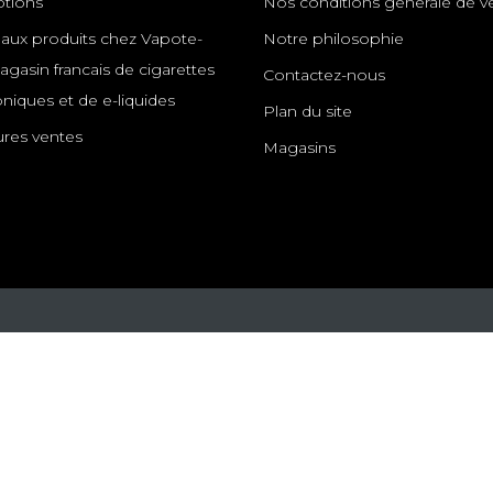
tions
Nos conditions générale de v
ux produits chez Vapote-
Notre philosophie
gasin francais de cigarettes
Contactez-nous
oniques et de e-liquides
Plan du site
ures ventes
Magasins