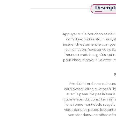
Descript
Appuyer sur le bouchon et dévi
compte-gouttes. Pour les syst
insérer directement le compte-
sur le flacon. Revisser votre fl
Pour un rendu des goûts optimu
pour chaque saveur. La date limit
P
Produit interdit aux mineu
cardiovasculaires, sujettes à l
avec la peau. Ne pas laisser à
cutané étendu, consulter immé
l'environnement et de recyclag
vides dans les poubelles/cont
vapoter dans une pièce aéré