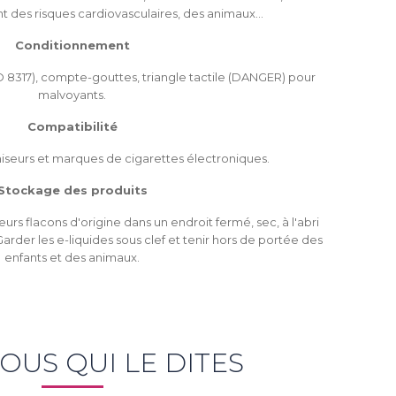
t des risques cardiovasculaires, des animaux…
Conditionnement
onnexion
SO 8317), compte-gouttes, triangle tactile (DANGER) pour
malvoyants.
u need to be logged in to save products in your wish list.
Compatibilité
iseurs et marques de cigarettes électroniques.
Stockage des produits
Annuler
Connexion
eurs flacons d'origine dans un endroit fermé, sec, à l'abri
Garder les e-liquides sous clef et tenir hors de portée des
enfants et des animaux.
VOUS QUI LE DITES