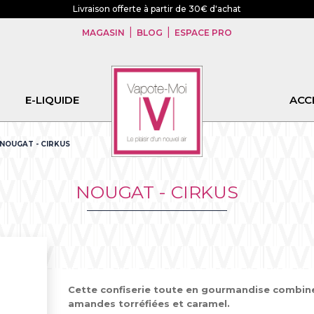
Livraison offerte à partir de 30€ d'achat
|
|
MAGASIN
BLOG
ESPACE PRO
E-LIQUIDE
CBD
ACC
NOUGAT - CIRKUS
NOUGAT - CIRKUS
Cette confiserie toute en gourmandise combin
amandes torréfiées et caramel.