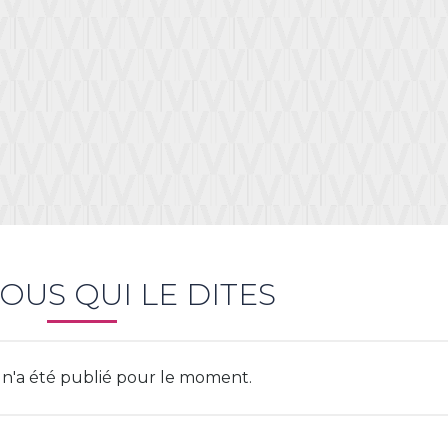
onnexion
u need to be logged in to save products in your wish list.
Annuler
Connexion
VOUS QUI LE DITES
 n'a été publié pour le moment.