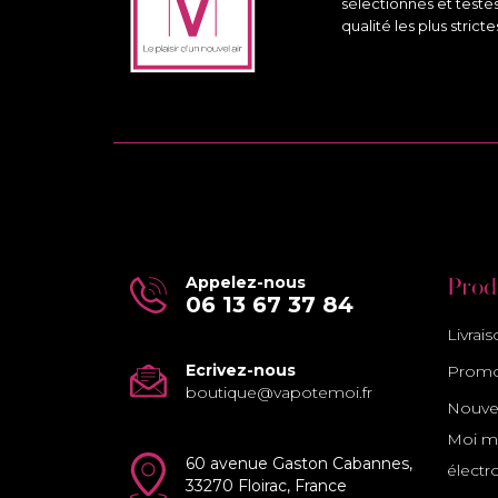
sélectionnés et testé
qualité les plus stricte
Appelez-nous
Prod
06 13 67 37 84
Livrai
Ecrivez-nous
Promo
boutique@vapotemoi.fr
Nouvea
Moi ma
60 avenue Gaston Cabannes,
électr
33270 Floirac, France