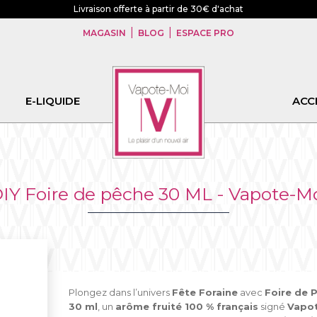
Livraison offerte à partir de 30€ d'achat
|
|
MAGASIN
BLOG
ESPACE PRO
E-LIQUIDE
CBD
ACC
IY Foire de pêche 30 ML - Vapote-M
Plongez dans l’univers
Fête Foraine
avec
Foire de 
30 ml
, un
arôme fruité 100 % français
signé
Vapot