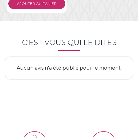
You need to be logged in to save products in your
AJOUTER AU PANIER
wish list.
Annuler
Connexion
C'EST VOUS QUI LE DITES
Aucun avis n'a été publié pour le moment.