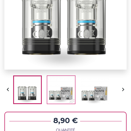


8,90 €
QUANTITÉ